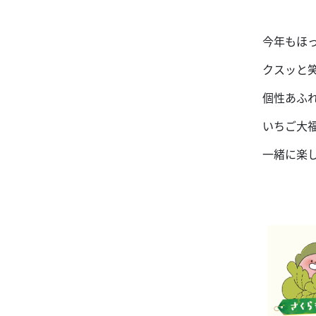
今年も
ほ
クスッと
個性あふ
いちご大
一緒に楽