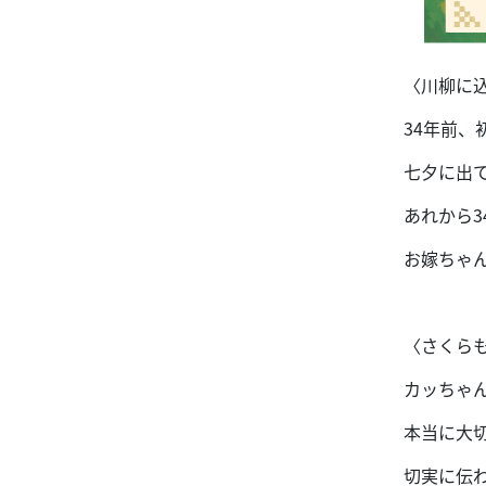
〈川柳に
34年前
七夕に出
あれから
お嫁ちゃ
〈さくら
カッちゃ
本当に大
切実に伝