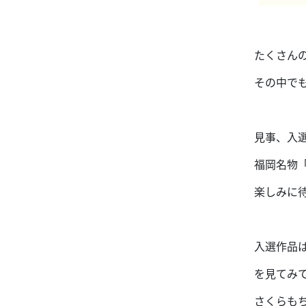
たくさん
その中で
見事、入
福岡名物
楽しみに
入選作品は
を見てみてね
さくらもち