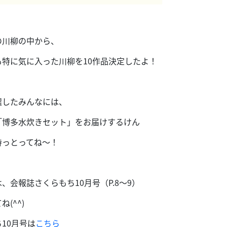
の川柳の中から、
も特に気に入った川柳を10作品決定したよ！
選したみんなには、
「博多水炊きセット」をお届けするけん
待っとってね〜！
、会報誌さくらもち10月号（P.8～9）
(^^)
10月号は
こちら